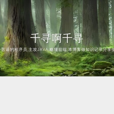
千寻啊千寻
个苦逼的程序员,主攻JAVA,略懂前端,本博客做知识记录分享使