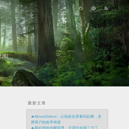
用!
最新文章
🔥MouseDance：让鼠标在屏幕间起舞，多
屏用户的效率神器
🔥最好用的内网穿透，无需任何第三方工