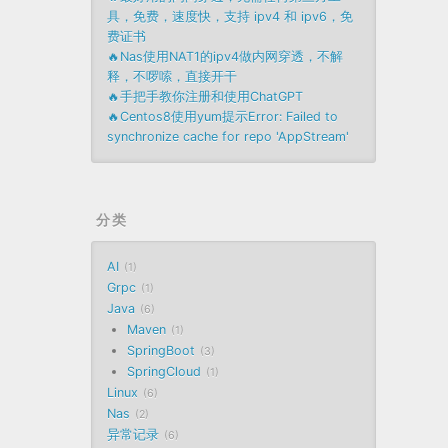
具，免费，速度快，支持 ipv4 和 ipv6，免
费证书
🔥Nas使用NAT1的ipv4做内网穿透，不解
释，不啰嗦，直接开干
🔥手把手教你注册和使用ChatGPT
🔥Centos8使用yum提示Error: Failed to
synchronize cache for repo 'AppStream'
分类
AI
1
Grpc
1
Java
6
Maven
1
SpringBoot
3
SpringCloud
1
Linux
6
Nas
2
异常记录
6