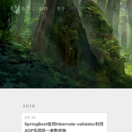
首页
归档
关于
首页
归档
关于
一
2018
4月 26
SpringBoot使用hibernate-validator利用
AOP实现统一参数校验