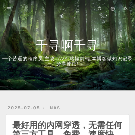
首页
归档
关于
千寻啊千寻
一个苦逼的程序员,主攻JAVA,略懂前端,本博客做知识记录
分享使用!
2025-07-05
NAS
最好用的内网穿透，无需任何
第三方工具，免费，速度快，