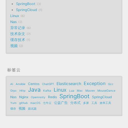
SpringBoot
3
SpringCloud
1
Linux
6
Nas
2
异常记录
6
技术杂文
7
缓存技术
1
视频
2
标签云
Exception
Elasticsearch
Centos
AI
Ansible
ChatGPT
Gcc
Java
Linux
Grpc
Http
Kafka
Lua
Mac
Maven
MouseDance
SpringBoot
Nas
Nginx
Redis
SpringCloud
Openresty
公益广告
分布式
Yum
github
macOS
七牛云
多屏
工具
效率工具
视频
缓存
面试题