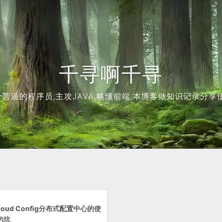
千寻啊千寻
个苦逼的程序员,主攻JAVA,略懂前端,本博客做知识记录分享使
 Cloud Config分布式配置中心的使
的坑