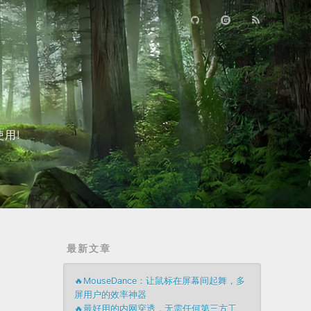
用!
最新文章
🔥MouseDance：让鼠标在屏幕间起舞，多
屏用户的效率神器
🔥最好用的内网穿透，无需任何第三方工