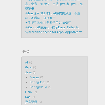
具，免费，速度快，支持 ipv4 和 ipv6，免
费证书
🔥Nas使用NAT1的ipv4做内网穿透，不解
释，不啰嗦，直接开干
🔥手把手教你注册和使用ChatGPT
🔥Centos8使用yum提示Error: Failed to
synchronize cache for repo 'AppStream'
分类
AI
1
Grpc
1
Java
6
Maven
1
SpringBoot
3
SpringCloud
1
Linux
6
Nas
2
异常记录
6