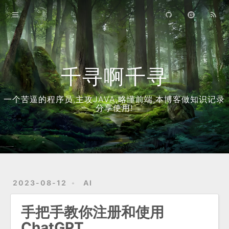
首页
归档
关于
千寻啊千寻
一个苦逼的程序员,主攻JAVA,略懂前端,本博客做知识记录
分享使用!
2023-08-12
AI
手把手教你注册和使用
ChatGPT