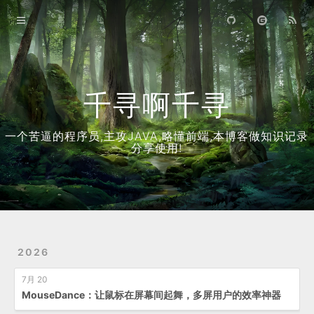
首页
归档
关于
千寻啊千寻
一个苦逼的程序员,主攻JAVA,略懂前端,本博客做知识记录
分享使用!
2026
7月 20
MouseDance：让鼠标在屏幕间起舞，多屏用户的效率神器