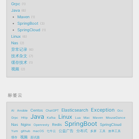
Grpc
1
Java
6
Maven
1
SpringBoot
3
SpringCloud
1
Linux
6
Nas
2
异常记录
6
技术杂文
7
缓存技术
1
视频
2
标签云
Exception
Elasticsearch
Centos
AI
Ansible
ChatGPT
Gcc
Java
Linux
Grpc
Http
Kafka
Lua
Mac
Maven
MouseDance
SpringBoot
Nas
Nginx
Redis
SpringCloud
Openresty
公益广告
分布式
Yum
github
macOS
七牛云
多屏
工具
效率工具
视频
缓存
面试题