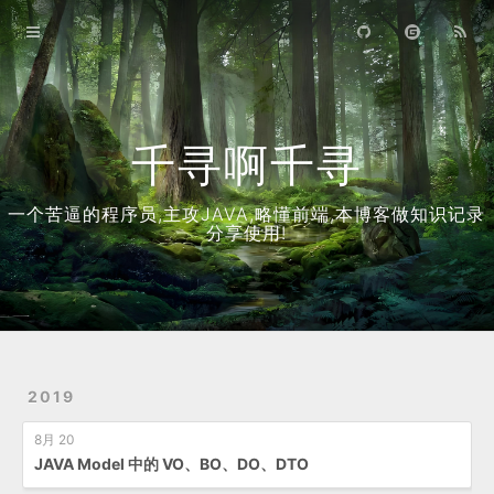
首页
归档
关于
千寻啊千寻
一个苦逼的程序员,主攻JAVA,略懂前端,本博客做知识记录
分享使用!
2019
8月 20
JAVA Model 中的 VO、BO、DO、DTO