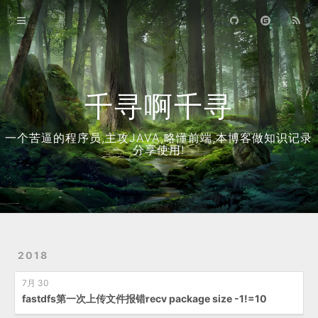
首页
归档
关于
千寻啊千寻
一个苦逼的程序员,主攻JAVA,略懂前端,本博客做知识记录
分享使用!
2018
7月 30
fastdfs第一次上传文件报错recv package size -1!=10