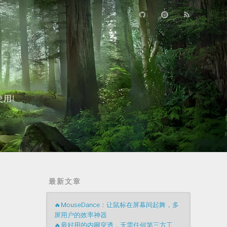
用!
最新文章
🔥MouseDance：让鼠标在屏幕间起舞，多
屏用户的效率神器
🔥最好用的内网穿透，无需任何第三方工