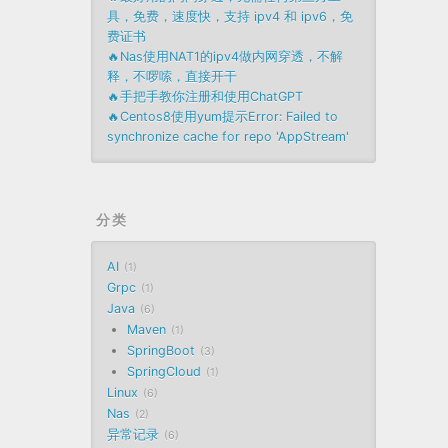
具，免费，速度快，支持 ipv4 和 ipv6，免
费证书
🔥Nas使用NAT1的ipv4做内网穿透，不解
释，不啰嗦，直接开干
🔥手把手教你注册和使用ChatGPT
🔥Centos8使用yum提示Error: Failed to
synchronize cache for repo 'AppStream'
分类
AI
1
Grpc
1
Java
6
Maven
1
SpringBoot
3
SpringCloud
1
Linux
6
Nas
2
异常记录
6