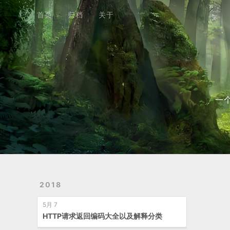
首页
归档
关于
首页
归档
关于
一
2018
5月 7
HTTP请求返回编码大全以及解释分类