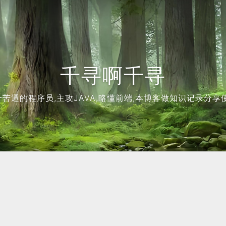
千寻啊千寻
个苦逼的程序员,主攻JAVA,略懂前端,本博客做知识记录分享使