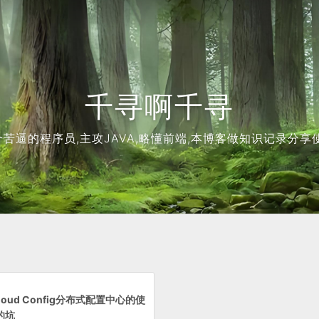
千寻啊千寻
个苦逼的程序员,主攻JAVA,略懂前端,本博客做知识记录分享使
 Cloud Config分布式配置中心的使
的坑