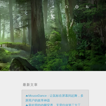
用!
最新文章
🔥MouseDance：让鼠标在屏幕间起舞，多
屏用户的效率神器
🔥最好用的内网穿透，无需任何第三方工