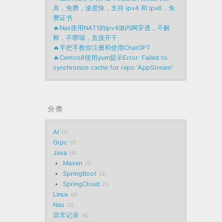
具，免费，速度快，支持 ipv4 和 ipv6，免
费证书
🔥Nas使用NAT1的ipv4做内网穿透，不解
释，不啰嗦，直接开干
🔥手把手教你注册和使用ChatGPT
🔥Centos8使用yum提示Error: Failed to
synchronize cache for repo 'AppStream'
分类
AI
1
Grpc
1
Java
6
Maven
1
SpringBoot
3
SpringCloud
1
Linux
6
Nas
2
异常记录
6