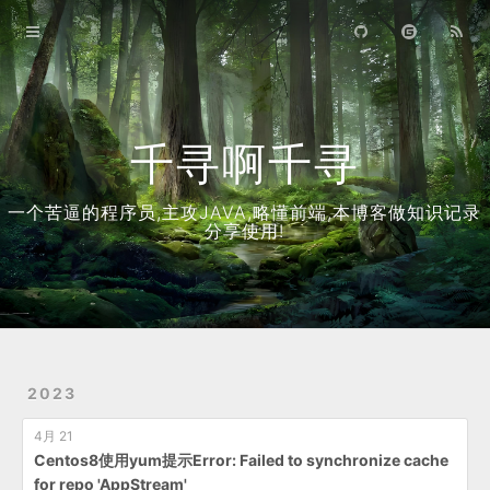
首页
归档
关于
千寻啊千寻
一个苦逼的程序员,主攻JAVA,略懂前端,本博客做知识记录
分享使用!
2023
4月 21
Centos8使用yum提示Error: Failed to synchronize cache
for repo 'AppStream'