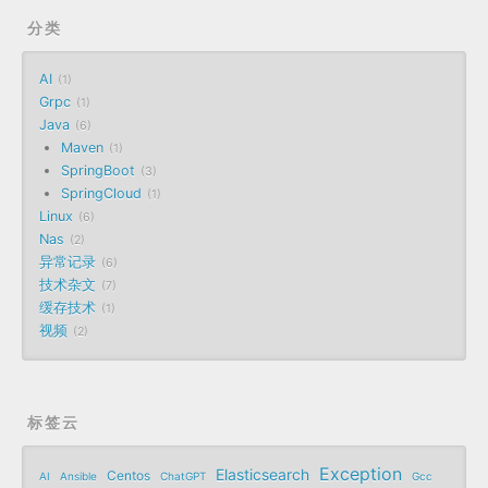
分类
AI
1
Grpc
1
Java
6
Maven
1
SpringBoot
3
SpringCloud
1
Linux
6
Nas
2
异常记录
6
技术杂文
7
缓存技术
1
视频
2
标签云
Exception
Elasticsearch
Centos
AI
Ansible
ChatGPT
Gcc