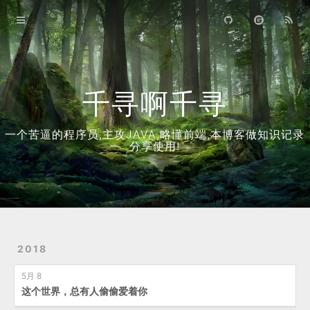
首页
归档
关于
千寻啊千寻
一个苦逼的程序员,主攻JAVA,略懂前端,本博客做知识记录
分享使用!
2018
5月 8
这个世界，总有人偷偷爱着你