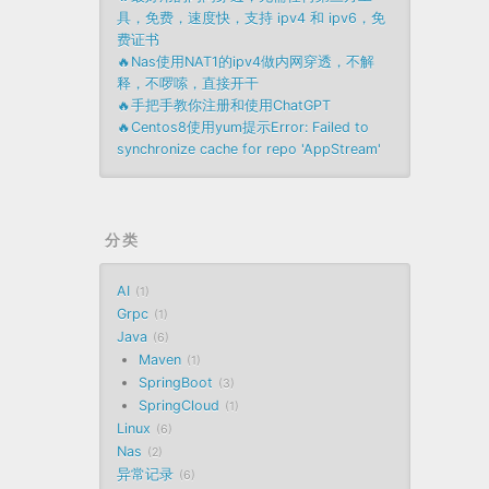
具，免费，速度快，支持 ipv4 和 ipv6，免
费证书
🔥Nas使用NAT1的ipv4做内网穿透，不解
释，不啰嗦，直接开干
🔥手把手教你注册和使用ChatGPT
🔥Centos8使用yum提示Error: Failed to
synchronize cache for repo 'AppStream'
分类
AI
1
Grpc
1
Java
6
Maven
1
SpringBoot
3
SpringCloud
1
Linux
6
Nas
2
异常记录
6