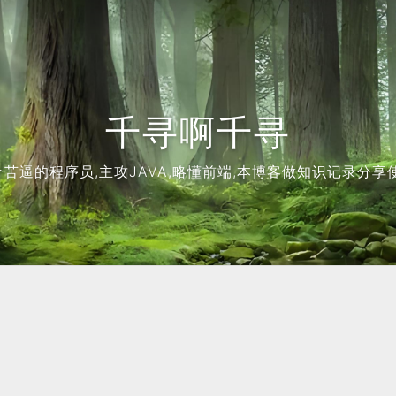
千寻啊千寻
个苦逼的程序员,主攻JAVA,略懂前端,本博客做知识记录分享使