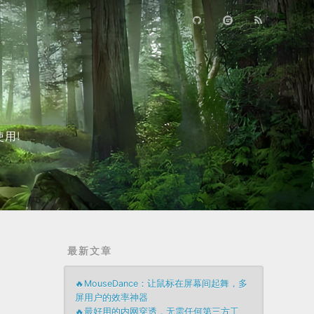
用!
最新文章
🔥MouseDance：让鼠标在屏幕间起舞，多
屏用户的效率神器
🔥最好用的内网穿透，无需任何第三方工