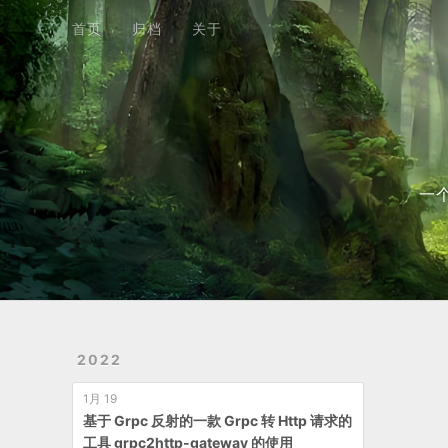
首页
归档
关于
首页
归档
关于
一
2022
1月 19
基于 Grpc 反射的一款 Grpc 转 Http 请求的
工具 grpc2http-gateway 的使用