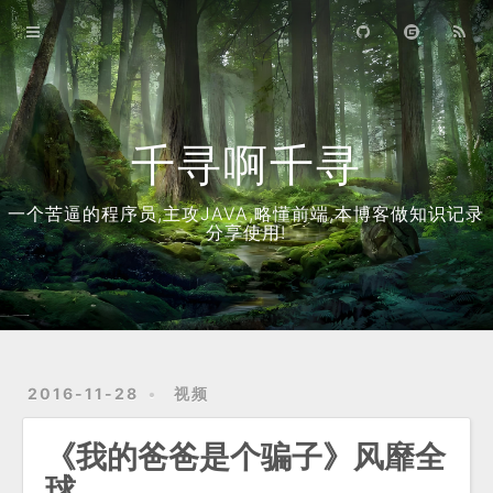
首页
归档
关于
千寻啊千寻
一个苦逼的程序员,主攻JAVA,略懂前端,本博客做知识记录
分享使用!
2016-11-28
视频
《我的爸爸是个骗子》风靡全
球