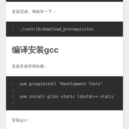
安装完成，再检车一下：
./contrib/download_prerequisites
1
编译安装gcc
安装开发环境依赖：
yum groupinstall "Development Tools"
1
2
yum install glibc-static libstdc++-static
3
4
安装gcc：