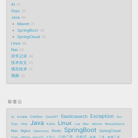
AI
1
Grpc
1
Java
6
Maven
1
SpringBoot
3
SpringCloud
1
Linux
6
Nas
2
异常记录
6
技术杂文
7
缓存技术
1
视频
2
标签云
Exception
Elasticsearch
Centos
AI
Ansible
ChatGPT
Gcc
Java
Linux
Grpc
Http
Kafka
Lua
Mac
Maven
MouseDance
SpringBoot
Nas
Nginx
Redis
SpringCloud
Openresty
公益广告
分布式
Yum
github
macOS
七牛云
多屏
工具
效率工具