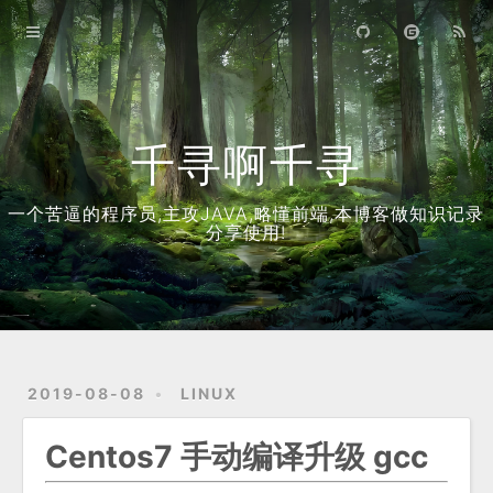
首页
归档
关于
千寻啊千寻
一个苦逼的程序员,主攻JAVA,略懂前端,本博客做知识记录
分享使用!
2019-08-08
LINUX
Centos7 手动编译升级 gcc