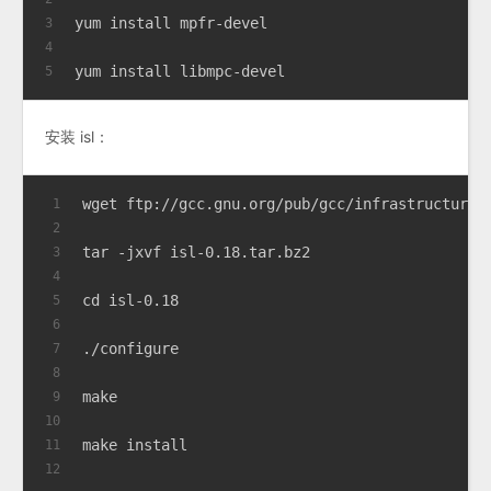
yum install mpfr-devel
3
4
yum install libmpc-devel
5
安装 isl：
wget ftp://gcc.gnu.org/pub/gcc/infrastructure/
1
2
tar -jxvf isl-0.18.tar.bz2
3
4
cd isl-0.18 
5
6
./configure   
7
8
make  
9
10
make install   
11
12