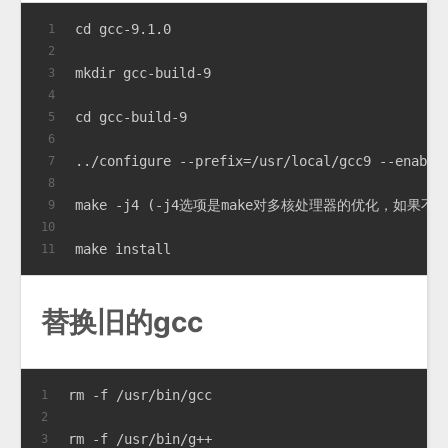
cd gcc-9.1.0
1
2
mkdir gcc-build-9
3
4
cd gcc-build-9
5
6
../configure --prefix=/usr/local/gcc9 --enable
7
8
make -j4 (-j4选项是make对多核处理器的优化，
9
10
make install
11
替换旧的gcc
rm -f /usr/bin/gcc
1
2
rm -f /usr/bin/g++
3