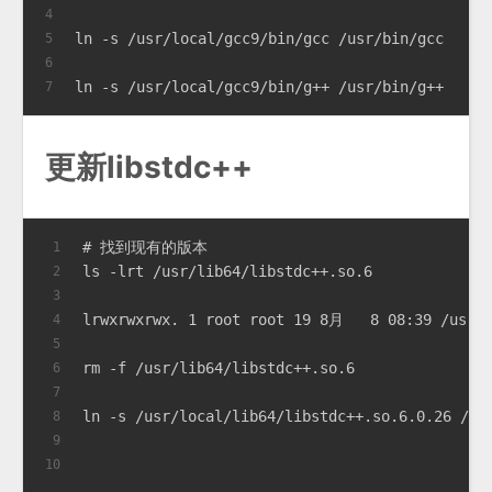
4
ln -s /usr/local/gcc9/bin/gcc /usr/bin/gcc
5
6
ln -s /usr/local/gcc9/bin/g++ /usr/bin/g++
7
更新libstdc++
# 找到现有的版本
1
ls -lrt /usr/lib64/libstdc++.so.6
2
3
lrwxrwxrwx. 1 root root 19 8月   8 08:39 /usr/l
4
5
rm -f /usr/lib64/libstdc++.so.6
6
7
ln -s /usr/local/lib64/libstdc++.so.6.0.26 /us
8
9
10